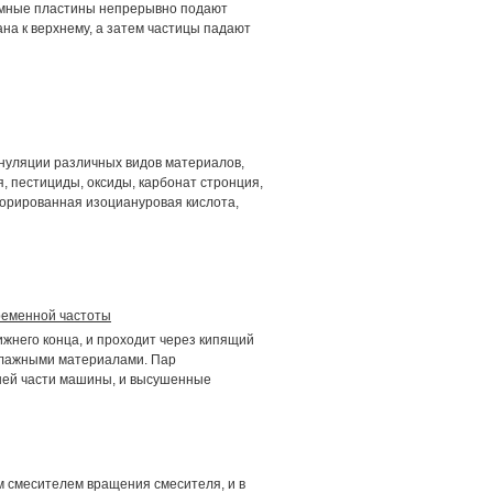
мные пластины непрерывно подают
на к верхнему, а затем частицы падают
ануляции различных видов материалов,
я, пестициды, оксиды, карбонат стронция,
хлорированная изоциануровая кислота,
ременной частоты
нижнего конца, и проходит через кипящий
влажными материалами. Пар
хней части машины, и высушенные
смесителем вращения смесителя, и в