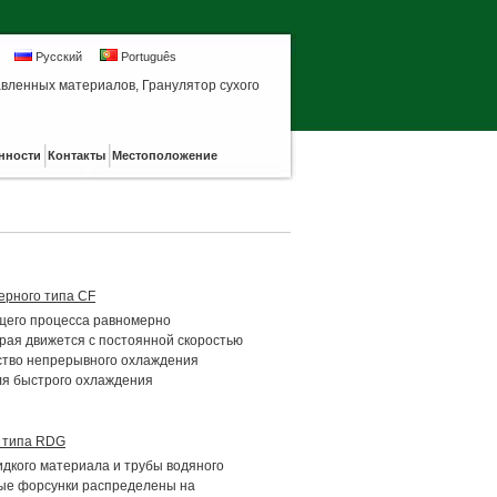
Русский
Português
вленных материалов, Гранулятор сухого
прессования
нности
Контакты
Местоположение
ерного типа CF
щего процесса равномерно
рая движется с постоянной скоростью
ство непрерывного охлаждения
ля быстрого охлаждения
о типа RDG
дкого материала и трубы водяного
рые форсунки распределены на