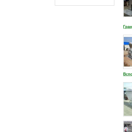
Гран
Всп