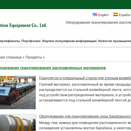
English
Español
Оборудование гранулирования распла
ертификаты
Портфолио
Научно-популярная информация
Новости промышле
ная страница
»
Продукты
»
рудование гранулирования расплавленных материалов
Гранулятор и плющильный станок для хлопьев конвей
Горячий материал, расплавленный во время предыду
распределяется на стальной конвейерной ленте, кото
под устройством распределения материала, и устрой
устанавливается под стальной конвейерной лентой д
Оборудование для гранулирования серы барабанног
Между тем, камера для помещения расплавленного жи
охлаждения установлены внутри барабана, а некото