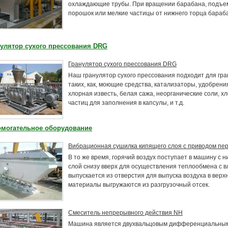
охлаждающие трубы. При вращении барабана, подъе
порошок или мелкие частицы от нижнего торца бараба
улятор сухого прессования DRG
Гранулятор сухого прессования DRG
Наш гранулятор сухого прессования подходит для гр
таких, как, моющие средства, катализаторы, удобрени
хлорная известь, белая сажа, неорганические соли, 
частиц для заполнения в капсулы, и т.д.
омогательное оборудование
Вибрационная сушилка кипящего слоя с приводом пе
В то же время, горячий воздух поступает в машину с 
слой снизу вверх для осуществления теплообмена с 
выпускается из отверстия для выпуска воздуха в вер
материалы выгружаются из разгрузочный отсек.
Смеситель непрерывного действия NH
Машина является двухвальцовым дифференциальным 