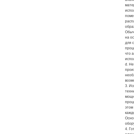
мате
испо
поме
расп
обра
Обыч
на о
для 
проц
что 
испо
d. Н
прои
необ
возм
3. И
техн
мощн
проц
этом
кажд
Осно
обор
4. Г