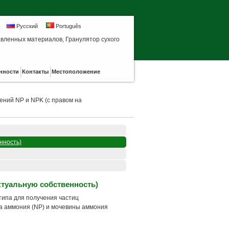
Русский
Português
вленных материалов, Гранулятор сухого
прессования
нности
Контакты
Местоположение
ений NP и NPK (с правом на
нность)
ктуальную собственность)
типа для получения частиц
а аммония (NP) и мочевины аммония