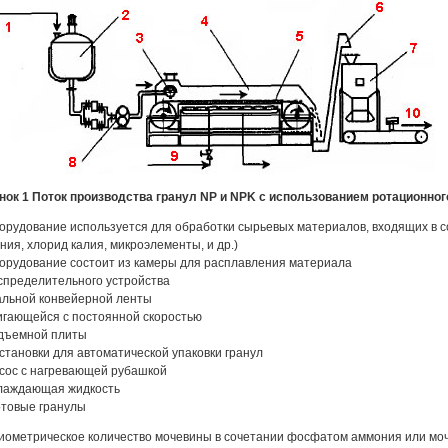
нок 1 Поток производства гранул NP и NPK с использованием ротационног
борудование используется для обработки сырьевых материалов, входящих в 
ния, хлорид калия, микроэлементы, и др.)
борудование состоит из камеры для расплавления материала
аспределительного устройства
тальной конвейерной ленты
вигающейся с постоянной скоростью
одъемной плиты
установки для автоматической упаковки гранул
асос с нагревающей рубашкой
хлаждающая жидкость
готовые гранулы
иометрическое количество мочевины в сочетании фосфатом аммония или мо