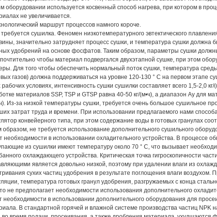
м оборудовании используется косвенный способ нагрева, при котором в про
риалах не увеличивается.
ехнологический маршрут процессов намного короче.
е требуется сушилка. Феномен низкотемпературного эвтектического плавления
вины, значительно затрудняет процесс сушки, и температура сушки должна б
ных удобрений на основе фосфатов. Таким образом, параметры сушки должны
почтительно чтобы материал подвергался двухэтапной сушке, при этом обо
еры. Для того чтобы обеспечить нормальный поток сушки, температура среды
вых газов) должна поддерживаться на уровне 120-130 ° C на первом этапе суш
 рабочих условиях, интенсивность сушки сушилки составляет всего 1,5-2,0 кг/
ботке материалов SSP, TSP и GTSP равна 40-50 кг/(м•ч), а диапазон Ay для м
м•ч). Из-за низкой температуры сушки, требуется очень большое сушильное пр
ших затрат труда и времени. При использовании предлагаемого нами способ
улятор конвейерного типа, при этом содержание воды в готовых гранулах со
м образом, не требуется использование дополнительного сушильного оборуд
ет необходимости в использовании охладительного устройства. В процессе о
упающие из сушилки имеют температуру около 70 ° C, что вызывает необхо
банного охлаждающего устройства. Критическая точка гигроскопичности час
авляющими является довольно низкой, поэтому при удалении влаги из охлаж
тривания сухих частиц удобрения в результате поглощения влаги воздухом. 
уляции, температура готовых гранул удобрения, разгружаемых с конца сталь
 что не предполагает необходимости использования дополнительного охладит
ет необходимости в использовании дополнительного оборудования для просеи
риала. В стандартной горячей и влажной системе производства частиц NPK н
и во время подачи, просеивания, а также дробления материала, ухудшаются 