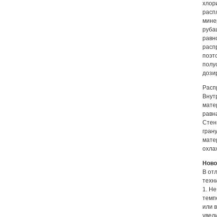
хлор
расп
мине
руба
равн
расп
поэт
полу
дози
Расп
Внут
мате
равн
Стен
гран
мате
охла
Ново
В от
техн
1. Н
темп
или 
увел