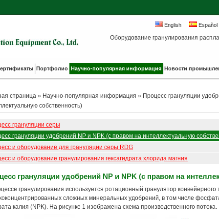
English
Español
Оборудование гранулирования распла
ертификаты
Портфолио
Научно-популярная информация
Новости промышле
ная страница
»
Научно-популярная информация
»
Процесс грануляции удобр
ллектуальную собственность)
есс грануляции серы
есс грануляции удобрений NP и NPK (с правом на интеллектуальную собстве
есс и оборудование для грануляции серы RDG
есс и оборудование гранулирования гексагидрата хлорида магния
цесс грануляции удобрений NP и NPK (с правом на интелле
оцессе гранулирования используется ротационный гранулятор конвейерного 
коконцентрированных сложных минеральных удобрений, в том числе фосфат
ата калия (NPK). На рисунке 1 изображена схема производственного потока.