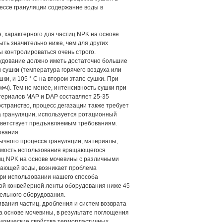
цессе грануляции содержание воды в
, характерного для частиц NPK на основе
ыть значительно ниже, чем для других
 контролироваться очень строго.
рудование должно иметь достаточно большие
 сушки (температура горячего воздуха или
ки, и 105 ° C на втором этапе сушки. При
(м•ч). Тем не менее, интенсивность сушки при
атериалов MAP и DAP составляет 25-35
остранство, процесс дегазации также требует
а грануляции, используется ротационный
ответствует предъявляемым требованиям.
ования.
бычного процесса грануляции, материалы,
димость использования вращающегося
тиц NPK на основе мочевины с различными
дающей воды, возникает проблема
При использовании нашего способа
ной конвейерной ленты оборудования ниже 45
ельного оборудования.
вания частиц, дробления и систем возврата
а основе мочевины, в результате поглощения
физические свойства термопластичных