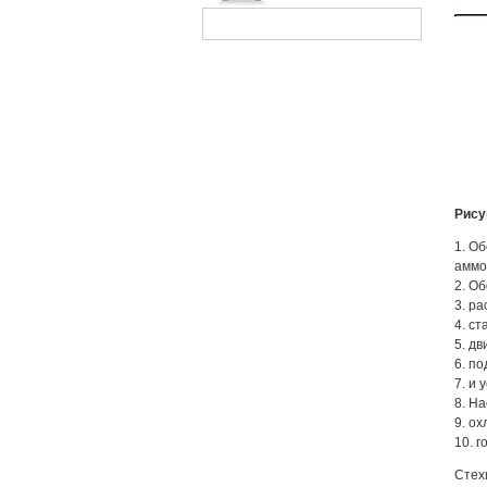
Рису
1. О
аммо
2. О
3. р
4. с
5. д
6. п
7. и 
8. Н
9. о
10. 
Стех