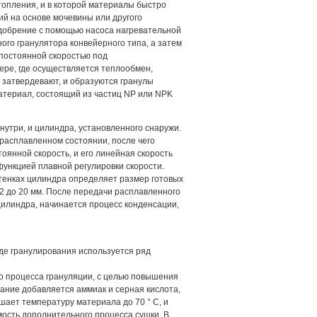
топления, и в которой материалы быстро
й на основе мочевины или другого
удобрение с помощью насоса нагревательной
ого гранулятора конвейерного типа, а затем
 постоянной скоростью под
ре, где осуществляется теплообмен,
 затвердевают, и образуются гранулы
териал, состоящий из частиц NP или NPK
нутри, и цилиндра, установленного снаружи.
расплавленном состоянии, после чего
янной скорость, и его линейная скорость
ункцией плавной регулировки скорости.
стенках цилиндра определяет размер готовых
 2 до 20 мм. После передачи расплавленного
цилиндра, начинается процесс конденсации,
де гранулирования используется ряд
го процесса грануляции, с целью повышения
ание добавляется аммиак и серная кислота,
шает температуру материала до 70 ° C, и
ость дополнительного процесса сушки. В