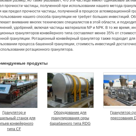
аковый размер, но также указывает, что эти частицы имеют одинаковые акти
ел прочности частицы, полученной при использовании нашего метода гранулир
я как предел прочности частицы, полученной в процессе агломерационной гра
спользование нашего способа грануляции не требует больших инвестиций. 
лекает внимание многих технических специалистов в этой области, и подход
инений, удобрений, включая частицы материалов NP и NPK. В то же время, и
ционных грануляторов конвейерного типа составляют менее 35% от стоимос
нной грануляции. Ротационный конвейерный гранулятор также подходит для
льзовании процесса башенной грануляции, стоимость инвестиций достаточно
использовании ротационного гранулятора.
омендуемые продукты
Гранулятор и
Оборудование для
Гранулятор су
щильный станок для
гранулирования серы
прессования 
опьев конвейерного
барабанного типа RDG
типа CF