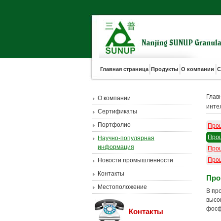
Главная страница
Продукты
О компании
С
Глав
О компании
инте
Сертификаты
Портфолио
Проц
Проц
Научно-популярная
информация
Проц
Проц
Новости промышленности
Контакты
Про
Местоположение
В пр
высо
фосф
Контакты