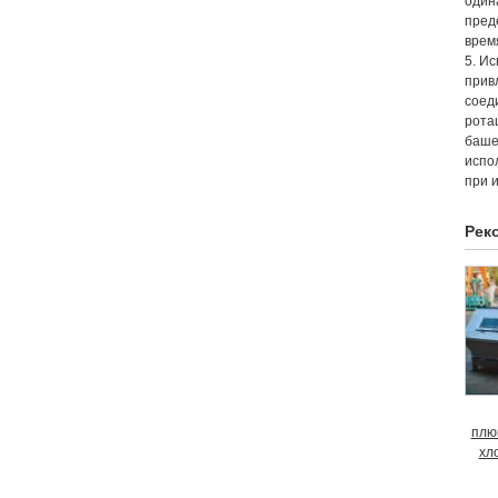
один
пред
врем
5. И
прив
соед
рота
баше
испо
при 
Рек
плю
хл