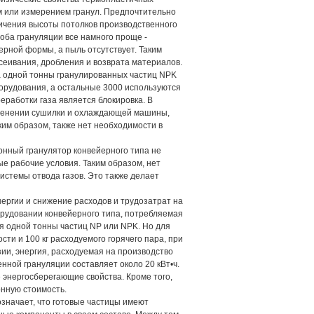
м или измерением гранул. Предпочтительно
личения высоты потолков производственного
ба грануляции все намного проще -
рной формы, а пыль отсутствует. Таким
еивания, дробления и возврата материалов.
ва одной тонны гранулированных частиц NPK
борудования, а остальные 3000 используются
работки газа является блокировка. В
менении сушилки и охлаждающей машины,
ким образом, также нет необходимости в
онный гранулятор конвейерного типа не
ые рабочие условия. Таким образом, нет
истемы отвода газов. Это также делает
ергии и снижение расходов и трудозатрат на
рудовании конвейерного типа, потребляемая
ния одной тонны частиц NP или NPK. Но для
ти и 100 кг расходуемого горячего пара, при
зии, энергия, расходуемая на производство
нной грануляции составляет около 20 кВт•ч.
е энергосберегающие свойства. Кроме того,
онную стоимость.
означает, что готовые частицы имеют