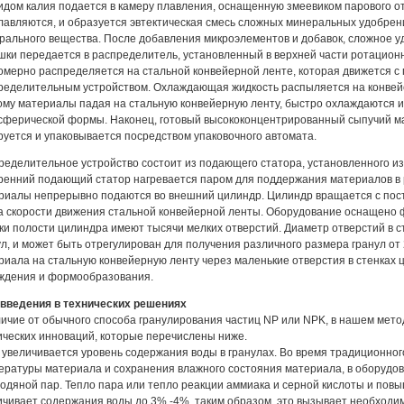
идом калия подается в камеру плавления, оснащенную змеевиком парового о
лавляются, и образуется эвтектическая смесь сложных минеральных удобрени
рального вещества. После добавления микроэлементов и добавок, сложное 
шки передается в распределитель, установленный в верхней части ротационн
омерно распределяется на стальной конвейерной ленте, которая движется с
ределительным устройством. Охлаждающая жидкость распыляется на конвейе
ому материалы падая на стальную конвейерную ленту, быстро охлаждаются и
сферической формы. Наконец, готовый высококонцентрированный сыпучий ма
руется и упаковывается посредством упаковочного автомата.
ределительное устройство состоит из подающего статора, установленного из
ренний подающий статор нагревается паром для поддержания материалов в 
риалы непрерывно подаются во внешний цилиндр. Цилиндр вращается с посто
а скорости движения стальной конвейерной ленты. Оборудование оснащено ф
ки полости цилиндра имеют тысячи мелких отверстий. Диаметр отверстий в 
ул, и может быть отрегулирован для получения различного размера гранул от
риала на стальную конвейерную ленту через маленькие отверстия в стенках 
ждения и формообразования.
введения в технических решениях
личие от обычного способа гранулирования частиц NP или NPK, в нашем мето
ических инноваций, которые перечислены ниже.
е увеличивается уровень содержания воды в гранулах. Во время традиционно
ературы материала и сохранения влажного состояния материала, в оборудов
водяной пар. Тепло пара или тепло реакции аммиака и серной кислоты и повы
ичивает содержания воды до 3% -4%, таким образом, это вызывает необходим