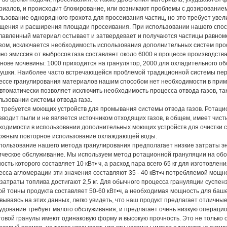
риалов, и происходит блокирование, или возникают проблемы с дозирование
льзование однорядного грохота для просеивания частиц, но это требует уве
щения и расширения площади просеивания. При использовании нашего спосо
лавленный материал остывает и затвердевает и получаются частицы равноме
зом, исключается необходимость использования дополнительных систем прос
но эмиссия от выбросов газа составляет около 6000 в процессе производст
снове мочевины: 1000 приходится на гранулятор, 2000 для охладительного о
сушки. Наиболее часто встречающейся проблемой традиционной системы пере
ессе гранулирования материалов нашим способом нет необходимости в при
автоматически позволяет исключить необходимость процесса отвода газов, та
льзовании системы отвода газа.
е требуется моющих устройств для промывания системы отвода газов. Ротаци
зводит пыли и не является источником отходящих газов, в общем, имеет чист
ходимости в использовании дополнительных моющих устройств для очистки с
ожным повторное использование охлаждающей воды.
спользование нашего метода гранулирования предполагает низкие затраты эн
ическое обслуживание. Мы используем метод ротационной грануляции на обо
ость которого составляет 10 кВт• ч, а расход пара всего 65 кг для изготовле
есса агломерации эти значения составляют 35 - 40 кВт•ч потребляемой мощнос
 затраты топлива достигают 2,5 кг. Для обычного процесса грануляции суспен
ой тонны продукта составляет 50-60 кВт•ч, а необходимая мощность для баше
вываясь на этих данных, легко увидеть, что наш продукт предлагает отличны
удование требует малого обслуживания, и предлагает очень низкую операци
отовой гранулы имеют одинаковую форму и высокую прочность. Это не только 