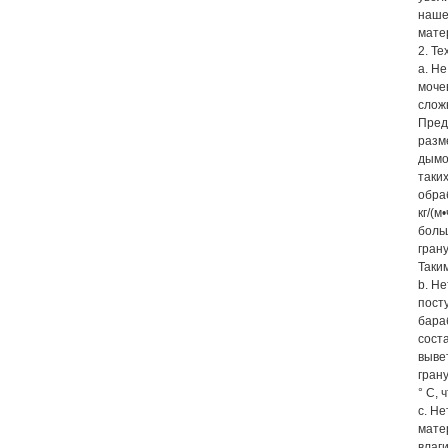
наше
мате
2. Т
а. Н
моче
слож
Пред
разм
дымо
таких
обра
кг/(
боль
гран
Таки
b. Н
пост
бара
сост
выве
гран
° C,
с. Н
мате
влаг