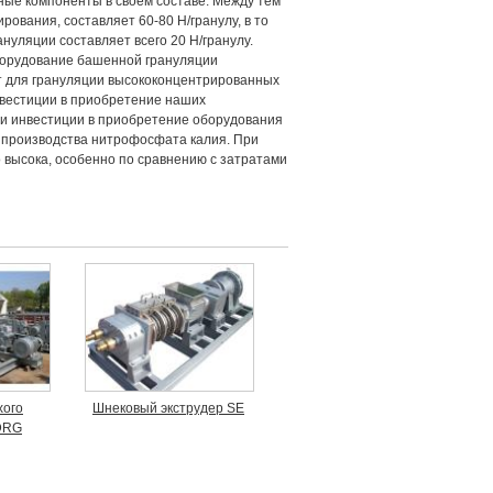
вные компоненты в своем составе. Между тем
ования, составляет 60-80 Н/гранулу, в то
нуляции составляет всего 20 Н/гранулу.
Оборудование башенной грануляции
ит для грануляции высококонцентрированных
нвестиции в приобретение наших
ти инвестиции в приобретение оборудования
 производства нитрофосфата калия. При
 высока, особенно по сравнению с затратами
хого
Шнековый экструдер SE
DRG