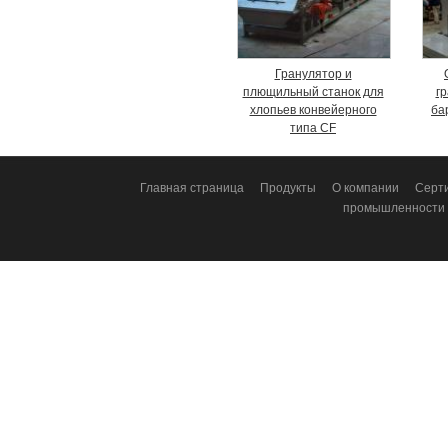
Гранулятор и
плющильный станок для
г
хлопьев конвейерного
ба
типа CF
Главная страница
Продукты
О компании
Серт
промышленности